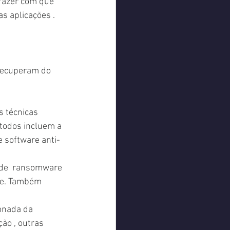
 fazer com que 
s aplicações .
 recuperam do 
 técnicas 
todos incluem a 
 e software anti-
a de  ransomware 
re. Também 
onada da 
o , outras 