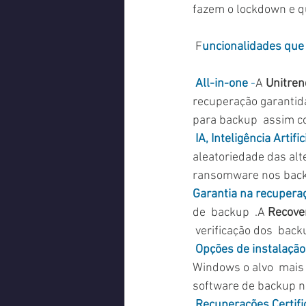
fazem o lockdown e q
 F
uncionalidades que 
All-in-one 
-
A 
Unitren
recuperação garantid
para backup  assim c
IA, Inteligência Artif
aleatoriedade das alt
ransomware nos backup
Garantia na recupera
de  backup  .A 
Recove
 verificação dos  bac
Opções de instalação
Windows o alvo  mais
software de backup nu
Recuperações Certifi