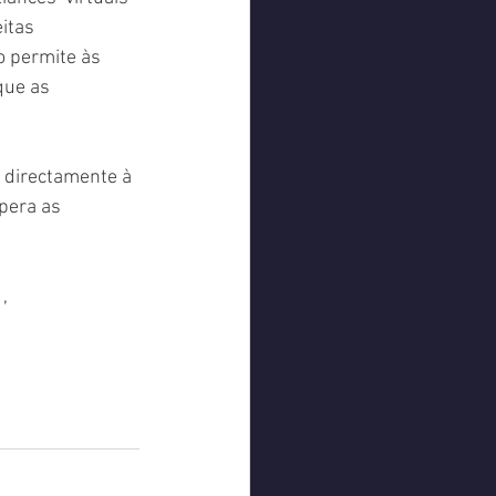
itas  
o permite às  
ue as  
á directamente à 
upera as 
 , 