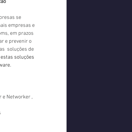
ão 
presas se 
ais empresas e 
oms, em prazos 
r e prevenir o 
as  soluções de 
estas soluções 
ware.
 e Networker , 
 