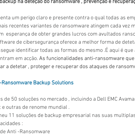
 backup na deteção do ransomware , prevenção e recuperaç
nta um perigo claro e presente contra o qual todas as em
ais recentes variantes de ransomware atingem cada vez m
êm  esperança de obter grandes lucros com avultados rans
ftware de cibersegurança oferece a melhor forma de deteta
egue identificar todas as formas do mesmo .É aqui é que 
ntram em acção. 
As funcionalidades anti-ransomware que 
r a detetar , proteger e recuperar dos ataques de ransom
ti-Ransomware Backup Solutions
is de 50 soluções no mercado , incluindo a Dell EMC Avamar
 e outras de renome mundial . 
lheu 11 soluções de backup empresarial nas suas multiplas
acidades :
 de Anti -Ransomware 