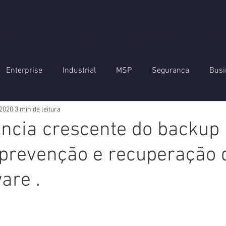
Nós
Eventos
Cibersegurança
Red
Enterprise
Industrial
MSP
Segurança
Busi
 2020
3 min de leitura
tomação
Networking
Email archiving
ncia crescente do backup
 prevenção e recuperação 
re .