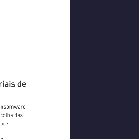
iais de 
ransomware 
scolha das 
are. 