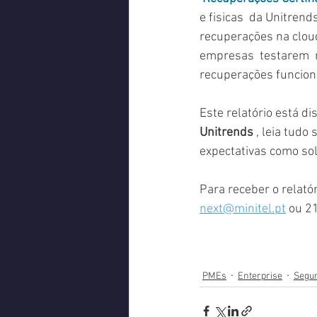
e fisicas  da Unitren
recuperações na cloud 
empresas  testarem  
recuperações funcion
Este relatório está d
Unitrends
 , leia tudo
expectativas como so
Para receber o relató
next@minitel.pt
 ou 2
PMEs
Enterprise
Segu