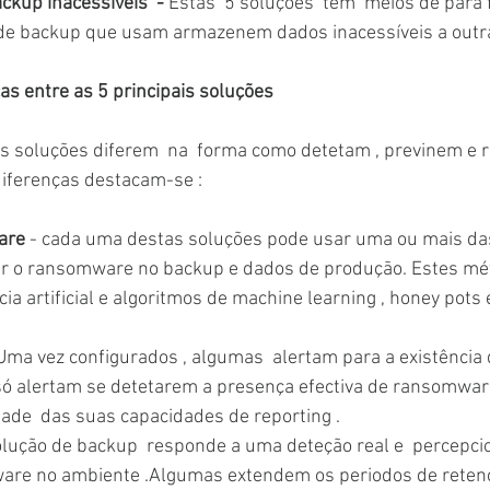
ckup inacessíveis  - 
Estas  5 soluções  têm  meios de para
s de backup que usam armazenem dados inacessíveis a outra
as entre as 5 principais soluções 
is soluções diferem  na  forma como detetam , previnem e
ferenças destacam-se : 
are
 - cada uma destas soluções pode usar uma ou mais das
ar o ransomware no backup e dados de produção. Estes mé
ncia artificial e algoritmos de machine learning , honey pots
 Uma vez configurados , algumas  alertam para a existênci
só alertam se detetarem a presença efectiva de ransomwa
ade  das suas capacidades de reporting .
olução de backup  responde a uma deteção real e  percepci
re no ambiente .Algumas extendem os periodos de retençã