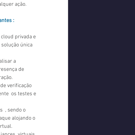
lquer ação.
antes :
 cloud privada e 
 solução única 
lisar a 
presença de 
ação. 
de verificação 
te  os testes e 
  , sendo o 
aque alojando o 
rtual.
ances  virtuais 