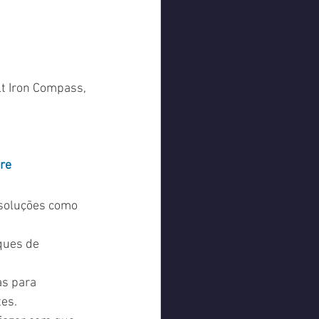
lt Iron Compass, 
re 
soluções como 
ques de 
s para 
tes.