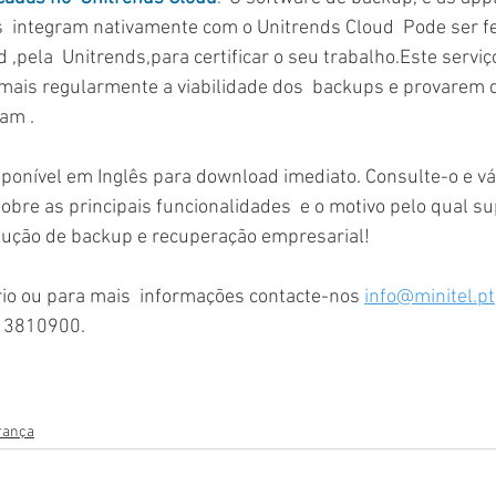
ds  integram nativamente com o Unitrends Cloud  Pode ser fe
,pela  Unitrends,para certificar o seu trabalho.Este serviç
mais regularmente a viabilidade dos  backups e provarem q
am . 
isponível em Inglês para download imediato. Consulte-o e v
 sobre as principais funcionalidades  e o motivo pelo qual s
lução de backup e recuperação empresarial!  
rio ou para mais  informações contacte-nos 
info@minitel.pt
13810900.
rança