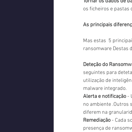
Tornar os dados de ba
os ficheiros e pasta
As principais diferenç
Mas estas  5 principa
ransomware Destas di
Deteção do Ransomw
seguintes para detet
utilização de inteligê
malware integrado.
Alerta e notificação
 -
no ambiente .Outros 
diferem na granularid
Remediação
 - Cada s
presença de ransomwa