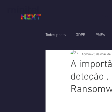
Sobre 
Todos posts
GDPR
PMEs
Admin
25 de mai. de
Mobilidade
Backup
Au
A importâ
deteção ,
Ransomwa