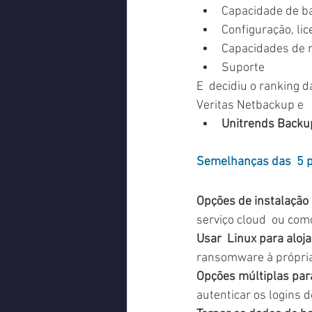
Capacidade de b
Configuração, li
Capacidades de r
Suporte 
E  decidiu o ranking 
Veritas Netbackup e 
Unitrends Backu
Semelhanças das  5 p
Opções de instalação 
serviço cloud  ou como
Usar  Linux para aloj
ransomware à própria
Opções múltiplas para 
autenticar os logins d