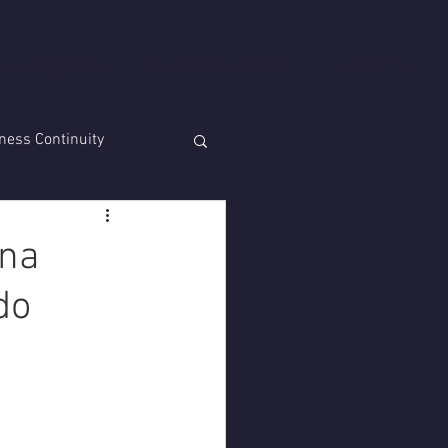
es & Componentes
Certificações Ubiquiti
Webinars
ness Continuity
 na
do