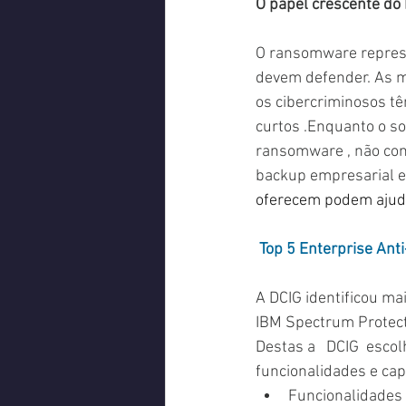
O papel crescente do
O ransomware represe
devem defender. As m
os cibercriminosos t
curtos .Enquanto o so
ransomware , não cons
backup empresarial e
oferecem podem ajuda
Top 5 Enterprise An
A DCIG identificou ma
IBM Spectrum Protect
Destas a   DCIG  esco
funcionalidades e cap
Funcionalidades