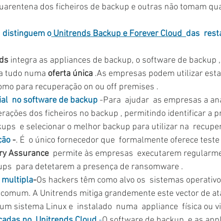
uarentena dos ficheiros de backup e outras não tomam qua
 distinguem o
 Unitrends Backup e Forever Cloud  
das  rest
ds 
integra as appliances de backup, o software de backup ,
a tudo numa 
oferta única
 .As empresas podem utilizar esta
omo para recuperação on ou off premises .
icial  no software de backup
 -Para  ajudar  as empresas a ana
erações dos ficheiros no backup , permitindo identificar a 
s  e selecionar o melhor backup para utilizar na  recuper
ção
 -
. É  o único fornecedor que  formalmente oferece teste 
ry Assurance
  permite às empresas  executarem regularmen
kups  para detetarem a presença de ransomware .
 multipla
-
Os hackers têm como alvo os  sistemas operativos
 comum. A Unitrends mitiga grandemente este vector de at
m sistema Linux e  instalado  numa  appliance  física ou vi
cadas no  Unitrends Cloud
.-
O software de backup, e as appli