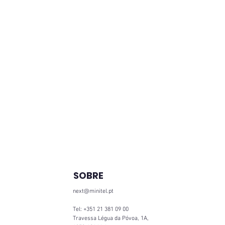
SOBRE
next@minitel.pt
Tel: +351 21 381 09 00
Travessa Légua da Póvoa, 1A,