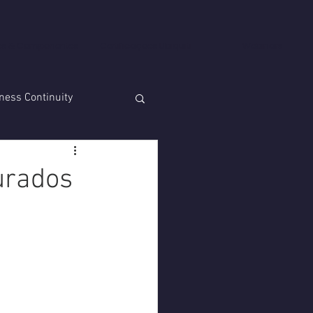
es & Componentes
Certificações Ubiquiti
Webinars
ness Continuity
urados