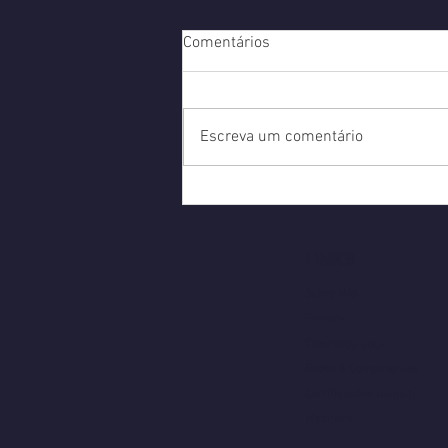
Comentários
Escreva um comentário
O MailStore V23.3 já chegou!
LINKS
Sobre Nós
Eventos
Cibersegurança
Redes & Componentes
Certificações Ubiquiti
Webinars