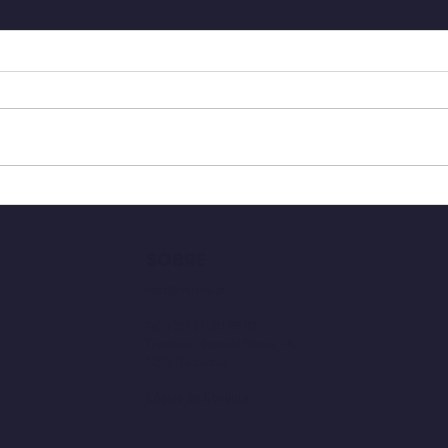
Ubiquiti - Home Office
PME-
SOBRE
next@minitel.pt
Tel: +351 21 381 09 00
Travessa Légua da Póvoa, 1A,
1250-136 Lisboa
Código de Conduta