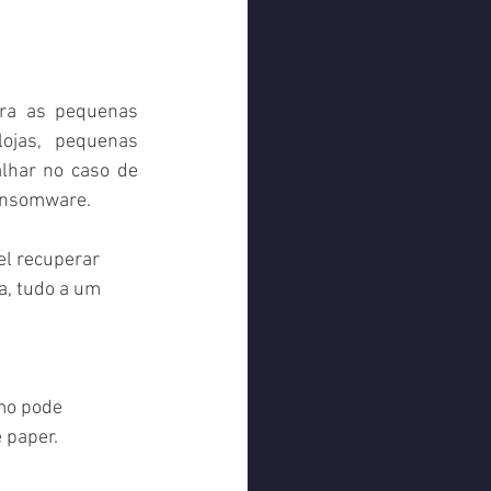
ra as pequenas 
lojas, pequenas 
lhar no caso de 
ransomware. 
el recuperar 
, tudo a um 
mo pode 
 paper.