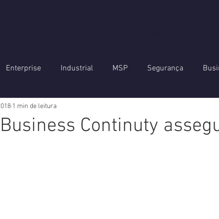
Nós
Eventos
Cibersegurança
Red
Enterprise
Industrial
MSP
Segurança
Busi
2018
1 min de leitura
tomação
Networking
Email archiving
Business Continuty asseg