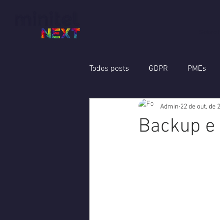
Sobre 
Todos posts
GDPR
PMEs
Admin
22 de out. de 
Mobilidade
Backup
Au
Backup e 