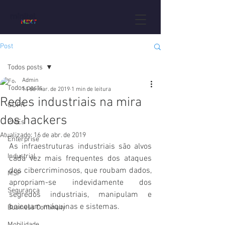
Post
Todos posts
Admin
Todos posts
14 de mar. de 2019
1 min de leitura
Redes industriais na mira
GDPR
dos hackers
PMEs
Atualizado:
16 de abr. de 2019
Enterprise
As infraestruturas industriais são alvos 
Industrial
cada vez mais frequentes dos ataques 
dos cibercriminosos, que roubam dados, 
MSP
apropriam-se indevidamente dos 
Segurança
segredos industriais, manipulam e 
boicotam máquinas e sistemas.
Business Continuity
Mobilidade