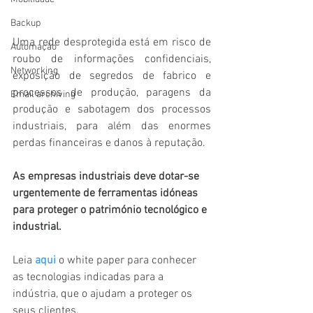
Backup
Uma rede desprotegida está em risco de 
Automação
roubo de informações confidenciais, 
Networking
exposição de segredos de fabrico e 
processos de produção, paragens da 
Email archiving
produção e sabotagem dos processos 
industriais, para além das enormes 
perdas financeiras e danos à reputação.
As empresas industriais deve dotar-se 
urgentemente de ferramentas idóneas 
para proteger o património tecnológico e 
industrial. 
Leia 
aqui
o white paper para conhecer 
as tecnologias indicadas para a 
indústria, que o ajudam a proteger os 
seus clientes.