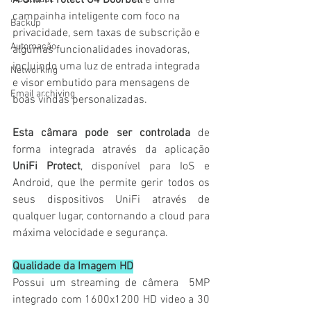
A UniFi Protect G4 Doorbell 
é uma 
campainha inteligente com foco na 
Backup
privacidade, sem taxas de subscrição e 
Automação
algumas funcionalidades inovadoras, 
incluindo uma luz de entrada integrada 
Networking
e visor embutido para mensagens de 
Email archiving
boas vindas personalizadas.
Esta câmara pode ser controlada
 de 
forma integrada através da aplicação 
UniFi Protect
, disponível para IoS e 
Android, que lhe permite gerir todos os 
seus dispositivos UniFi através de 
qualquer lugar, contornando a cloud para 
máxima velocidade e segurança.
Qualidade da Imagem HD
Possui um streaming de câmera  5MP 
integrado com 1600x1200 HD video a 30 