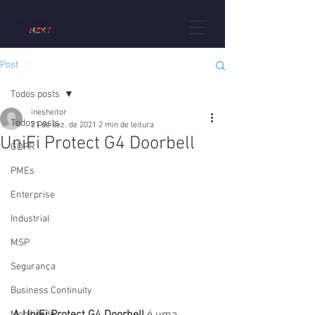
Post
Todos posts
inesheitor
Todos posts
21 de dez. de 2021
2 min de leitura
UniFi Protect G4 Doorbell
GDPR
PMEs
Enterprise
Industrial
MSP
Segurança
Business Continuity
Mobilidade