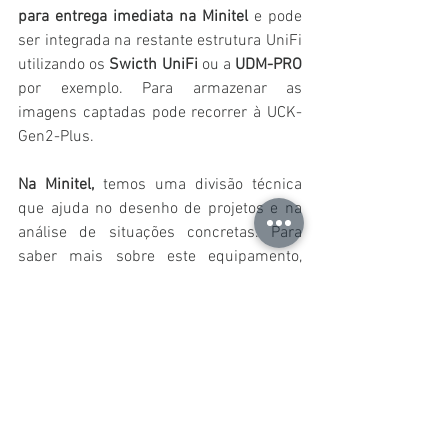
para entrega imediata na Minitel 
e pode 
ser integrada na restante estrutura UniFi 
utilizando os 
Swicth UniFi
 ou a 
UDM-PRO
por exemplo. Para armazenar as 
imagens captadas pode recorrer à UCK-
Gen2-Plus. 
Na Minitel,
 temos uma divisão técnica 
que ajuda no desenho de projetos e na 
análise de situações concretas. Para 
saber mais sobre este equipamento, 
contacte-nos através de 
info@minitel ou 
21 381 09 00
 para que o possamos 
ajudar.