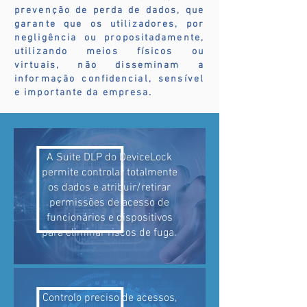
prevenção de perda de dados, que
garante que os utilizadores, por
negligência ou propositadamente,
utilizando meios físicos ou
virtuais, não disseminam a
informação confidencial, sensível
e importante da empresa.
A Suite DLP do DeviceLock
permite controlar totalmente
os dados e atribuir/retirar
permissões de acesso de
funcionários e dispositivos
para eliminar riscos de fuga.
Controlo preciso de acessos,