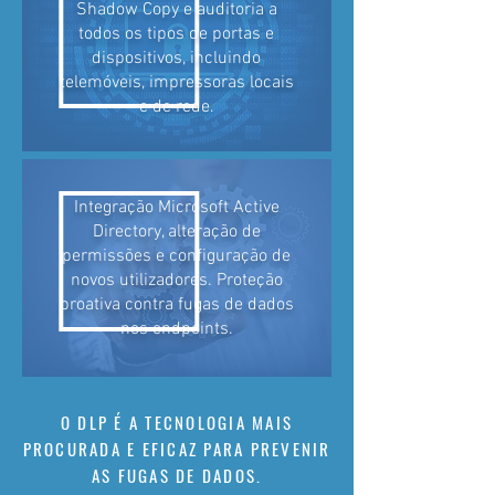
Shadow Copy e auditoria a
todos os tipos de portas e
dispositivos, incluindo
telemóveis, impressoras locais
e de rede.
Integração Microsoft Active
Directory, alteração de
permissões e configuração de
novos utilizadores. Proteção
proativa contra fugas de dados
nos endpoints.
O DLP É A TECNOLOGIA MAIS
PROCURADA E EFICAZ PARA PREVENIR
AS FUGAS DE DADOS.