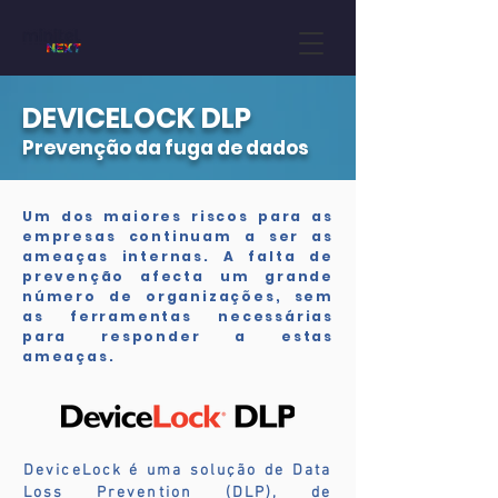
DEVICELOCK DLP
Prevenção da fuga de dados
Um dos maiores riscos para as
empresas continuam a ser as
ameaças internas. A falta de
prevenção afecta um grande
número de organizações, sem
as ferramentas necessárias
para responder a estas
ameaças.
DeviceLock é uma solução de Data
Loss Prevention (DLP), de